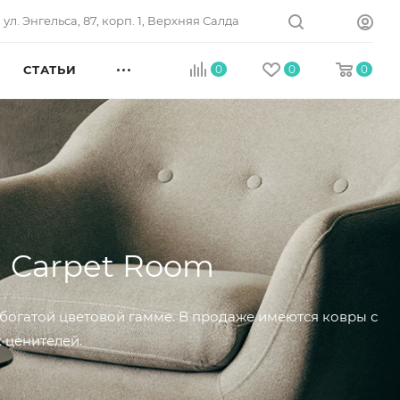
ул. Энгельса, 87, корп. 1, Верхняя Салда
СТАТЬИ
0
0
0
а Carpet Room
 богатой цветовой гамме. В продаже имеются ковры с
 ценителей.