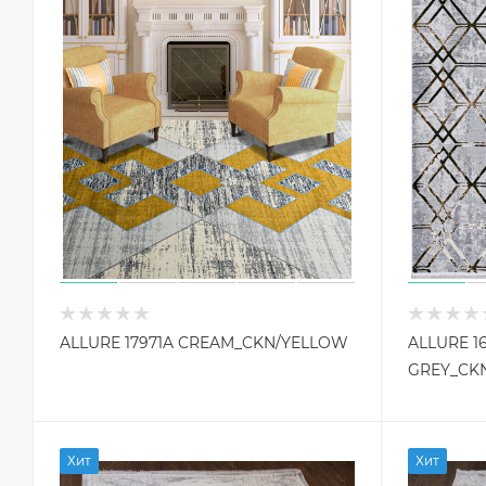
ALLURE 17971A CREAM_CKN/YELLOW
ALLURE 1
GREY_CK
Хит
Хит