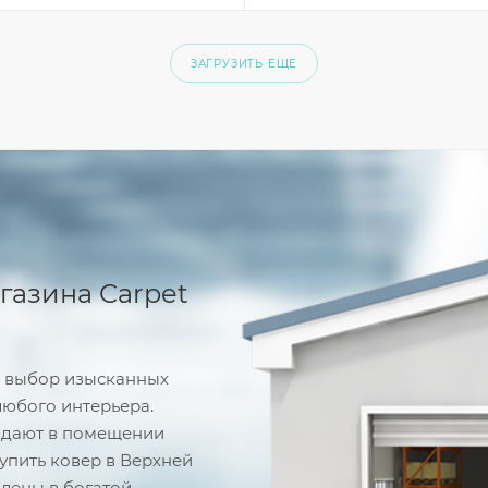
ЗАГРУЗИТЬ ЕЩЕ
газина Carpet
й выбор изысканных
любого интерьера.
здают в помещении
купить ковер в Верхней
влены в богатой