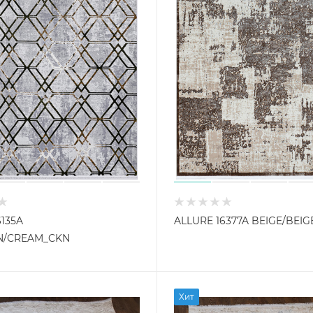
6135A
ALLURE 16377A BEIGE/BEIG
N/CREAM_CKN
Хит