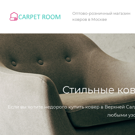
Оптово-розничный магазин
ковров в Москве
Стильные ков
Если вы хотите недорого купить ковер в Верхней Са
любыми узо