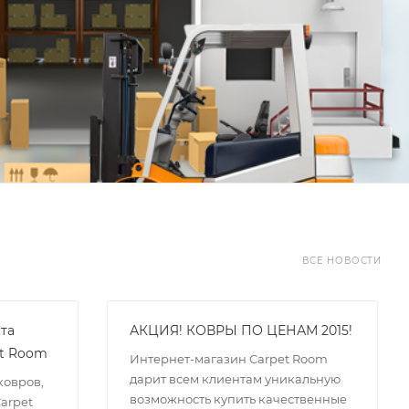
ВСЕ НОВОСТИ
та
АКЦИЯ! КОВРЫ ПО ЦЕНАМ 2015!
et Room
Интернет-магазин Carpet Room
дарит всем клиентам уникальную
ковров,
возможность купить качественные
arpet