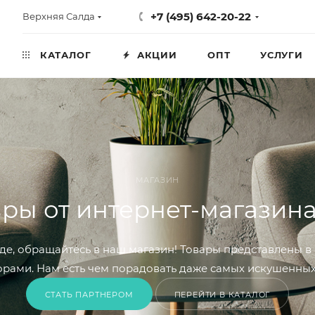
+7 (495) 642-20-22
Верхняя Салда
КАТАЛОГ
АКЦИИ
ОПТ
УСЛУГИ
МАГАЗИН
ры от интернет-магазин
лде, обращайтесь в наш магазин! Товары представлены в
рами. Нам есть чем порадовать даже самых искушенных
СТАТЬ ПАРТНЕРОМ
ПЕРЕЙТИ В КАТАЛОГ