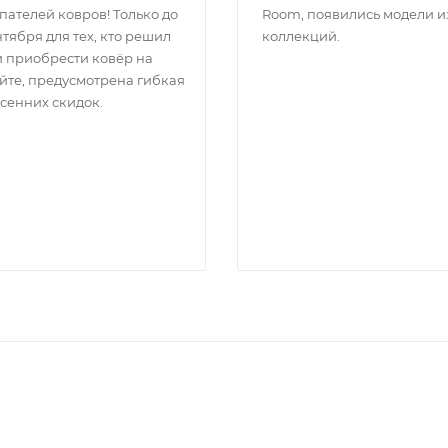
пателей ковров! Только до
Room, появились модели и
тября для тех, кто решил
коллекций.
и приобрести ковёр на
йте, предусмотрена гибкая
осенних скидок.