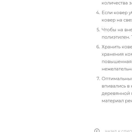
количества з
Если ковер у
ковер на све
Чтобы на вне
полиэтилен. 
Хранить кове
хранения ко
повышенная 
нежелательн
Оптимальным
впивались в 
деревянной п
материал рек
НАЗАД К СПИС