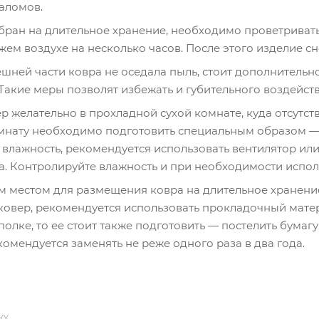
аломов.
бран на длительное хранение, необходимо проветривать е
жем воздухе на несколько часов. После этого изделие с
шней части ковра не оседала пыль, стоит дополнительн
Такие меры позволят избежать и губительного воздейст
р желательно в прохладной сухой комнате, куда отсутст
мнату необходимо подготовить специальным образом — у
влажность, рекомендуется использовать вентилятор или
а. Контролируйте влажность и при необходимости испол
 местом для размещения ковра на длительное хранение 
ковер, рекомендуется использовать прокладочный матер
олке, то ее стоит также подготовить — постелить бума
омендуется заменять не реже одного раза в два года.
КУ